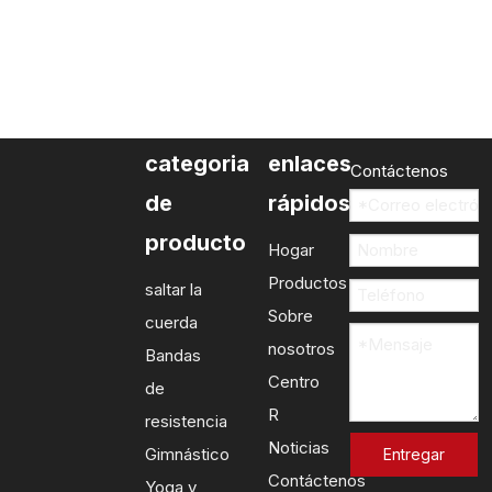
categoria
enlaces
Contáctenos
de
rápidos
producto
Hogar
Productos
saltar la
Sobre
cuerda
nosotros
Bandas
Centro
de
R
resistencia
Noticias
Gimnástico
Entregar
Contáctenos
Yoga y