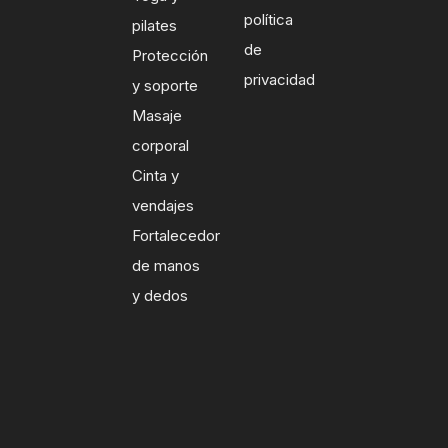
política
pilates
de
Protección
privacidad
y soporte
Masaje
corporal
Cinta y
vendajes
Fortalecedor
de manos
y dedos