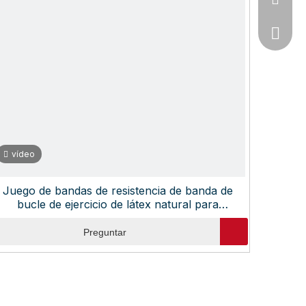
+86-57
vídeo
Juego de bandas de resistencia de banda de
bucle de ejercicio de látex natural para
entrenamiento en casa OEM paquete de 5
Preguntar