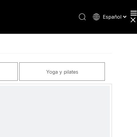
Español
日本語
Deutsch
English
Yoga y pilates
Prote