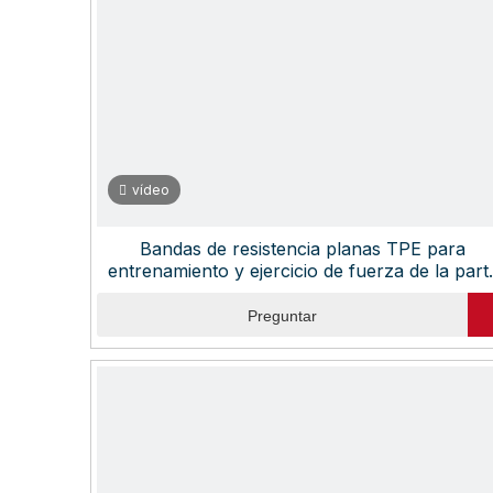
vídeo
Bandas de resistencia planas TPE para
entrenamiento y ejercicio de fuerza de la part
superior e inferior del cuerpo, bandas elástica
profesionales sin látex
Preguntar