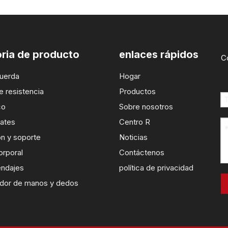
ria de producto
enlaces rápidos
C
cuerda
Hogar
 resistencia
Productos
co
Sobre nosotros
lates
Centro R
n y soporte
Noticias
orporal
Contáctenos
endajes
política de privacidad
edor de manos y dedos