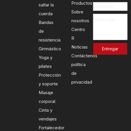
Productos
saltar la
Sobre
cuerda
nosotros
Bandas
Centro
de
R
resistencia
Noticias
Gimnástico
Entregar
Contáctenos
Yoga y
política
pilates
de
Protección
privacidad
y soporte
Masaje
corporal
Cinta y
vendajes
Fortalecedor